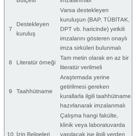
Bütçesi
imzalanmalı
Varsa destekleyen
kuruluşun (BAP, TÜBİTAK,
Destekleyen
7
DPT vb. haricinde) yetkili
kuruluş
imzalarını gösteren onaylı
imza sirküleri bulunmalı
Tam metin olarak en az bir
8
Literatür örneği
literatür verilmeli
Araştırmada yerine
getirilmesi gereken
9
Taahhütname
kurallarla ilgili taahhütname
hazırlanarak imzalanmalı
Çalışma hangi fakülte,
klinik veya laboratuvarda
10
İzin Belgeleri
yapılacak ise ilgili yerden