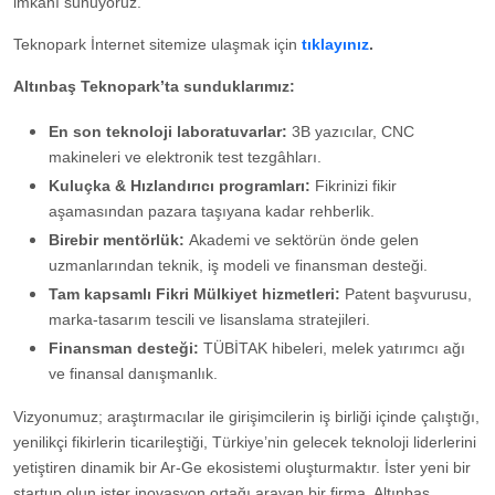
imkânı sunuyoruz.
Teknopark İnternet sitemize ulaşmak için
tıklayınız
.
Altınbaş Teknopark’ta sunduklarımız:
En son teknoloji laboratuvarlar:
3B yazıcılar, CNC
makineleri ve elektronik test tezgâhları.
Kuluçka & Hızlandırıcı programları:
Fikrinizi fikir
aşamasından pazara taşıyana kadar
rehberlik.
Birebir mentörlük:
Akademi ve sektörün önde gelen
uzmanlarından teknik, iş modeli ve finansman desteği.
Tam kapsamlı Fikri Mülkiyet hizmetleri:
Patent başvurusu,
marka-tasarım tescili ve lisanslama stratejileri.
Finansman desteği:
TÜBİTAK hibeleri, melek yatırımcı ağı
ve finansal danışmanlık.
Vizyonumuz; araştırmacılar ile girişimcilerin iş birliği içinde çalıştığı,
yenilikçi fikirlerin ticarileştiği, Türkiye’nin gelecek teknoloji liderlerini
yetiştiren dinamik bir Ar-Ge ekosistemi oluşturmaktır. İster yeni bir
startup olun ister inovasyon ortağı arayan bir firma, Altınbaş