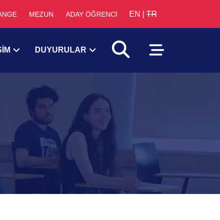
EN
|
TR
ANGE
MEZUN
ADAY ÖĞRENCİ
ŞİM
DUYURULAR