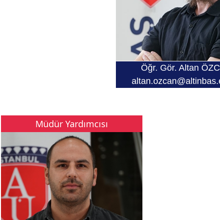
Öğr. Gör. Altan ÖZ
altan.ozcan@altinbas.
Müdür Yardımcısı