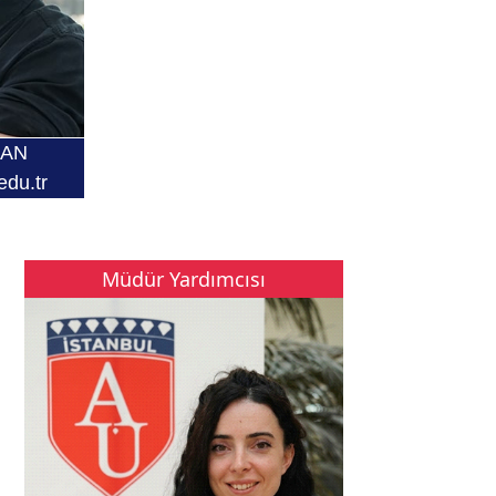
CAN
edu.tr
Müdür Yardımcısı