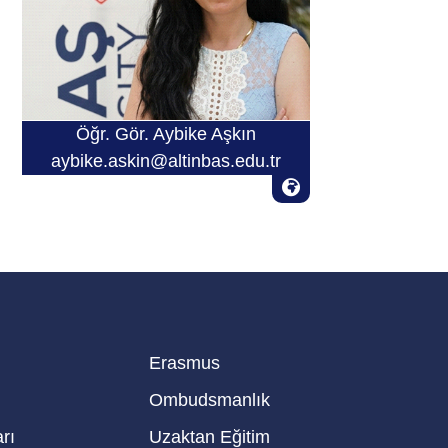
Öğr. Gör. Aybike Aşkın
aybike.askin@altinbas.edu.tr
Erasmus
Ombudsmanlık
rı
Uzaktan Eğitim