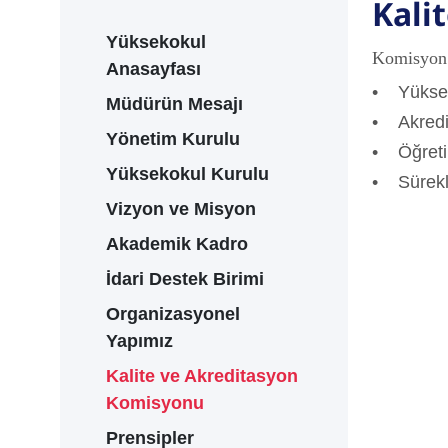
Kali
Yüksekokul
Komisyon 
Anasayfası
• Yüksek
Müdürün Mesajı
• Akredi
Yönetim Kurulu
• Öğreti
Yüksekokul Kurulu
• Sürekli
Vizyon ve Misyon
Akademik Kadro
İdari Destek Birimi
Organizasyonel
Yapımız
Kalite ve Akreditasyon
Komisyonu
Prensipler