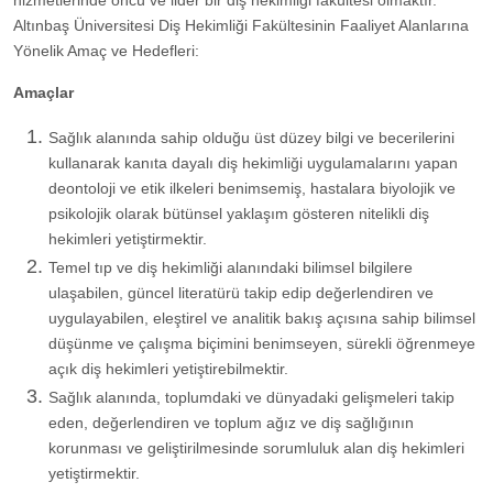
hizmetlerinde öncü ve lider bir diş hekimliği fakültesi olmaktır.
Altınbaş Üniversitesi Diş Heki​mliği Fakültesinin Faaliyet Alanlarına
Yönelik Amaç ve Hedefleri:
Amaçlar
Sağlık alanında sahip olduğu üst düzey bilgi ve becerilerini
kullanarak kanıta dayalı diş hekimliği uygulamalarını yapan
deontoloji ve etik ilkeleri benimsemiş, hastalara biyolojik ve
psikolojik olarak bütünsel yaklaşım gösteren nitelikli diş
hekimleri yetiştirmektir.
Temel tıp ve diş hekimliği alanındaki bilimsel bilgilere
ulaşabilen, güncel literatürü takip edip değerlendiren ve
uygulayabilen, eleştirel ve analitik bakış açısına sahip bilimsel
düşünme ve çalışma biçimini benimseyen, sürekli öğrenmeye
açık diş hekimleri yetiştirebilmektir.
Sağlık alanında, toplumdaki ve dünyadaki gelişmeleri takip
eden, değerlendiren ve toplum ağız ve diş sağlığının
korunması ve geliştirilmesinde sorumluluk alan diş hekimleri
yetiştirmektir.