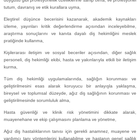
duygusu gibi profesyonellik özelliklerine sahip olma, ve profesyonel
tutum, davranış ve etik kurallara uyma,
Eleştirel düşünce becerisini kazanarak, akademik kaynakları
izleme, yayınları kritik değerlendirme açısından inceleyebilme,
araştırma sonuçlarını ve kanıta dayalı diş hekimliğini meslek
pratiğinde kullanma,
Kişilerarası iletişim ve sosyal beceriler açısından, diğer sağlık
personeli, diş hekimliği ekibi, hasta ve yakınlarıyla etkili bir iletişim
kurma,
Tüm diş hekimliği uygulamalarında, sağlığın korunması ve
geliştirilmesini esas alarak koruyucu bir anlayışla yaklaşma,
bireysel ve toplumsal düzeyde, ağız diş sağlığının korunması ve
geliştirilmesinde sorumluluk alma,
Hasta güvenliği ve klinik risk yönetimini dikkate alarak,
muayenehane ve ekip çalışmasını planlama ve yönetme,
Ağız diş hastalıklarının tanısı için gerekli anamnez, muayene ve
yardımcı tanı yöntemlerini kullanabilme ve hastanın genel sağlık