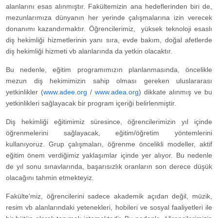
alanlarını esas alınmıştır. Fakültemizin ana hedeflerinden biri de,
mezunlarımıza dünyanın her yerinde çalışmalarına izin verecek
donanımı kazandırmaktır. Öğrencilerimiz, yüksek teknoloji esaslı
diş hekimliği hizmetlerinin yanı sıra, evde bakım, doğal afetlerde
diş hekimliği hizmeti vb alanlarında da yetkin olacaktır.
Bu nedenle, eğitim programımızın planlanmasında, öncelikle
mezun diş hekimimizin sahip olması gereken uluslararası
yetkinlikler (
www.adee.org
/
www.adea.org
) dikkate alınmış ve bu
yetkinlikleri sağlayacak bir program içeriği belirlenmiştir.
Diş hekimliği eğitimimiz süresince, öğrencilerimizin yıl içinde
öğrenmelerini sağlayacak, eğitim/öğretim yöntemlerini
kullanıyoruz. Grup çalışmaları, öğrenme öncelikli modeller, aktif
eğitim önem verdiğimiz yaklaşımlar içinde yer alıyor. Bu nedenle
de yıl sonu sınavlarında, başarısızlık oranların son derece düşük
olacağını tahmin etmekteyiz.
Fakülte'miz, öğrencilerini sadece akademik açıdan değil, müzik,
resim vb alanlarındaki yetenekleri, hobileri ve sosyal faaliyetleri ile