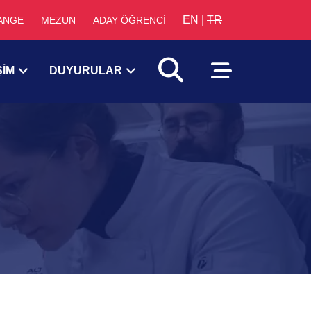
EN
|
TR
ANGE
MEZUN
ADAY ÖĞRENCİ
ŞİM
DUYURULAR