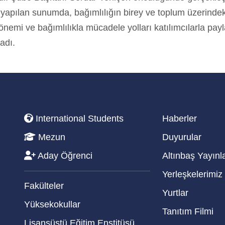
e yapılan sunumda, bağımlılığın birey ve toplum üzerindeki
nemi ve bağımlılıkla mücadele yolları katılımcılarla payl
adı.
International Students
Haberler
Mezun
Duyurular
Aday Öğrenci
Altınbaş Yayınla
Yerleşkelerimiz
Fakülteler
Yurtlar
Yüksekokullar
Tanıtım Filmi
Lisansüstü Eğitim Enstitüsü