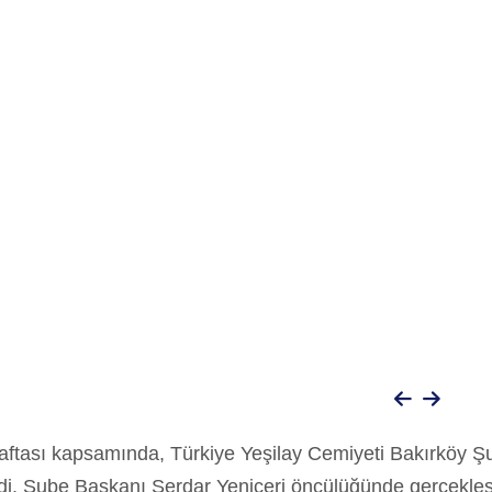
aftası kapsamında, Türkiye Yeşilay Cemiyeti Bakırköy Şub
i. Şube Başkanı Serdar Yeniçeri öncülüğünde gerçekleşti