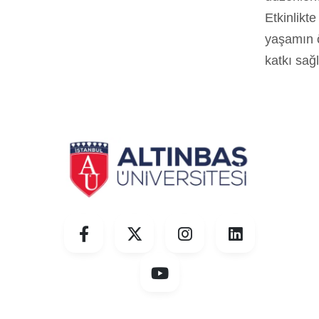
Etkinlikt
yaşamın ö
katkı sağl