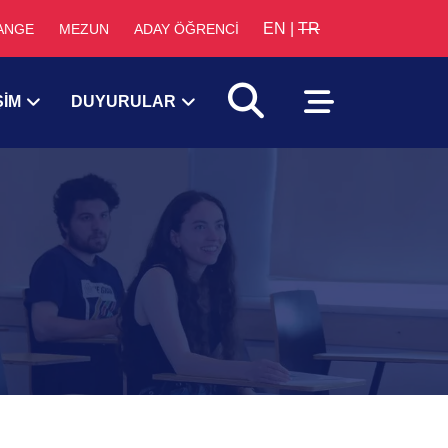
EN
|
TR
ANGE
MEZUN
ADAY ÖĞRENCİ
ŞİM
DUYURULAR