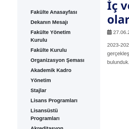
İç 
Fakülte Anasayfası
ola
Dekanın Mesajı
Fakülte Yönetim
27.06.
Kurulu
2023-2024
Fakülte Kurulu
gerçekleşt
Organizasyon Şeması
bulunduk.
Akademik Kadro
Yönetim
Stajlar
Lisans Programları
Lisansüstü
Programları
Akreditasyon