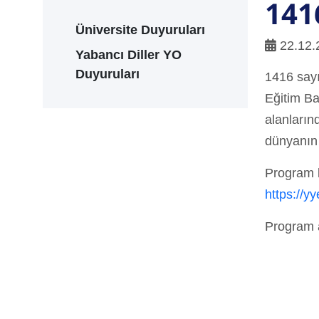
141
Üniversite Duyuruları
22.12.
Yabancı Diller YO
Duyuruları
1416 say
Eğitim Ba
alanların
dünyanın 
Program k
https://y
Program a