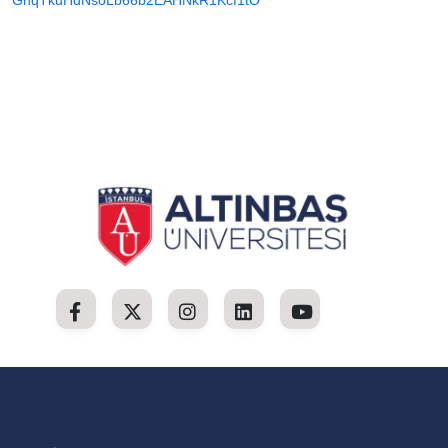
GhqTkuHdNsoLb66b2EAHNkR1Kcf1tO