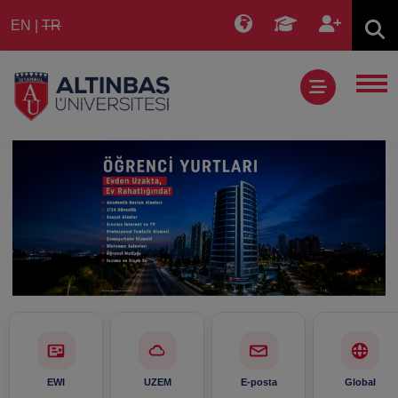
EN
|
TR
EWI
UZEM
E-posta
Global