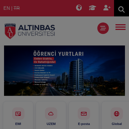
EN
|
TR
EWI
UZEM
E-posta
Global